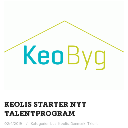
KEOLIS STARTER NYT
TALENTPROGRAM
02/4/2019
Kategorier:
bus
,
Keolis
,
Danmark
,
Talent
,