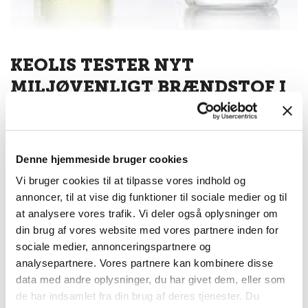
KEOLIS TESTER NYT
MILJØVENLIGT BRÆNDSTOF I
AALBORG
21/3/2018
Kategorier:
Keolis
,
Danmark
,
Miljø
,
Denne hjemmeside bruger cookies
Der skal iblandes 30 pct. GTL i brændstoffet til Aalborg Bybusser.
Vi bruger cookies til at tilpasse vores indhold og
GTL er en ny form for syntetisk dieselolie med lavere emissioner
annoncer, til at vise dig funktioner til sociale medier og til
af partikler og NOX end almindelig diesel.
at analysere vores trafik. Vi deler også oplysninger om
din brug af vores website med vores partnere inden for
Læs mere
sociale medier, annonceringspartnere og
analysepartnere. Vores partnere kan kombinere disse
data med andre oplysninger, du har givet dem, eller som
de har indsamlet fra din brug af deres tjenester. Du