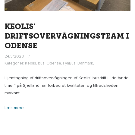
KEOLIS’
DRIFTSOVERVÅGNINGSTEAM I
ODENSE
24/3/2020
Kategorier:
Keolis
,
bus
,
Odense
,
FynBus
,
Danmark
,
Hjemtagning af driftsovervågningen af Keolis’ busdrift i ”de tynde
timer” på Sjælland har forbedret kvaliteten og tilfredsheden
markant.
Læs mere