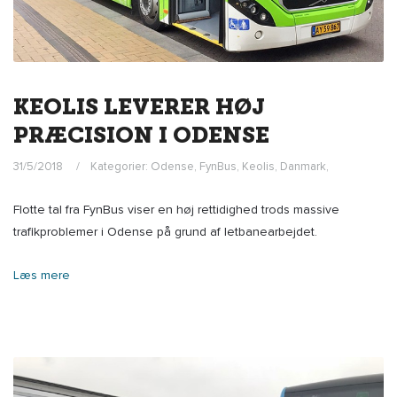
KEOLIS LEVERER HØJ
PRÆCISION I ODENSE
31/5/2018
Kategorier:
Odense
,
FynBus
,
Keolis
,
Danmark
,
Flotte tal fra FynBus viser en høj rettidighed trods massive
trafikproblemer i Odense på grund af letbanearbejdet.
Læs mere