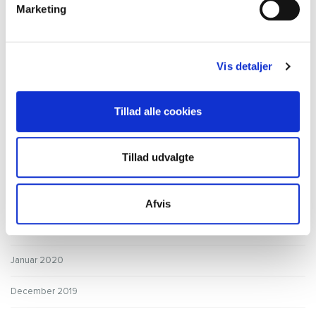
Marketing
September 2020
August 2020
Vis detaljer
Juli 2020
Juni 2020
Tillad alle cookies
Maj 2020
Tillad udvalgte
April 2020
Marts 2020
Afvis
Februar 2020
Januar 2020
December 2019