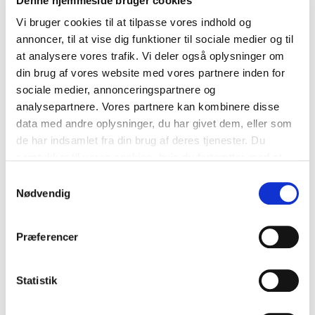
Denne hjemmeside bruger cookies
Juli 2021
Vi bruger cookies til at tilpasse vores indhold og
annoncer, til at vise dig funktioner til sociale medier og til
Juni 2021
at analysere vores trafik. Vi deler også oplysninger om
din brug af vores website med vores partnere inden for
Maj 2021
sociale medier, annonceringspartnere og
analysepartnere. Vores partnere kan kombinere disse
April 2021
data med andre oplysninger, du har givet dem, eller som
de har indsamlet fra din brug af deres tjenester. Du
Marts 2021
samtykker til vores cookies, hvis du fortsætter med at
Februar 2021
anvende vores hjemmeside.
Samtykkevalg
Nødvendig
Januar 2021
December 2020
Præferencer
November 2020
Statistik
Oktober 2020