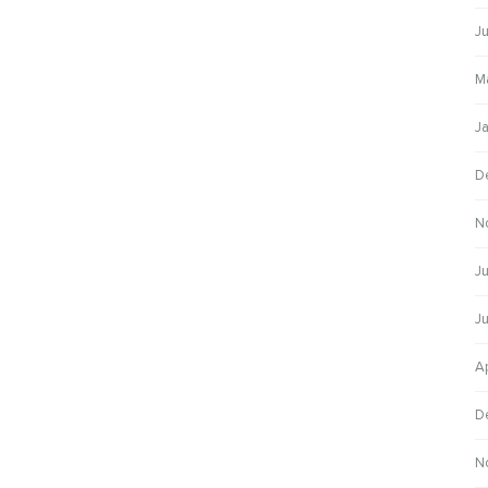
J
M
J
D
N
Ju
J
A
D
N