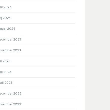
uni 2024
aj 2024
anuar 2024
ecember 2023
ovember 2023
li 2023
uni 2023
pril 2023
ecember 2022
ovember 2022