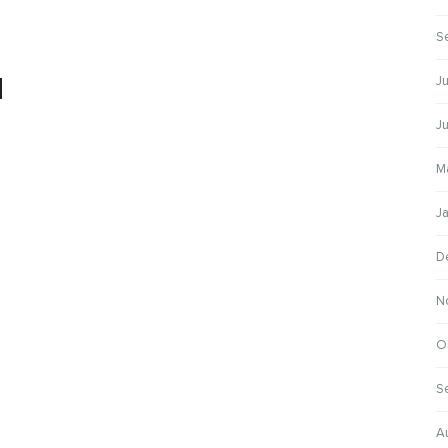
S
]
Ju
J
M
J
D
N
O
S
A