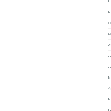
D
N
O
S
A
J
J
M
A
M
F