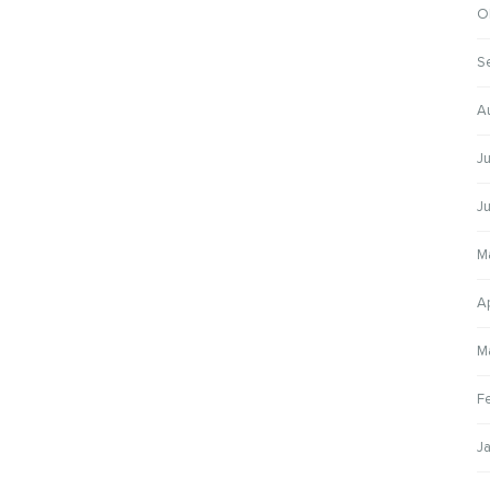
O
S
A
Ju
Ju
M
Ap
M
F
J