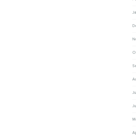
J
D
N
O
S
A
Ju
Ju
M
Ap