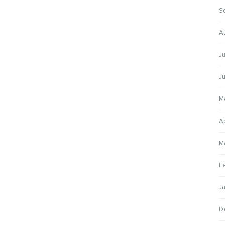
S
A
Ju
J
M
A
M
F
J
D