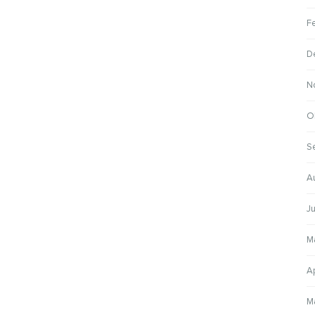
F
D
N
O
S
A
Ju
M
Ap
M