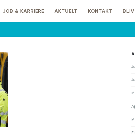
JOB & KARRIERE
AKTUELT
KONTAKT
BLI
A
Ju
J
M
A
M
F