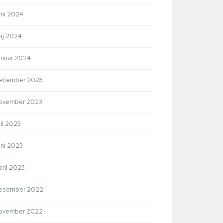
uni 2024
aj 2024
anuar 2024
ecember 2023
ovember 2023
li 2023
uni 2023
pril 2023
ecember 2022
ovember 2022