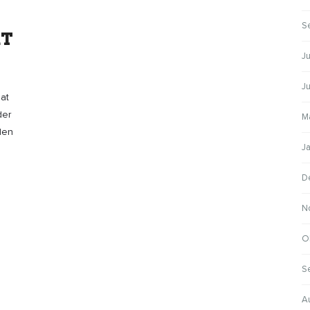
S
RT
Ju
J
 at
der
M
 den
J
D
N
O
S
A