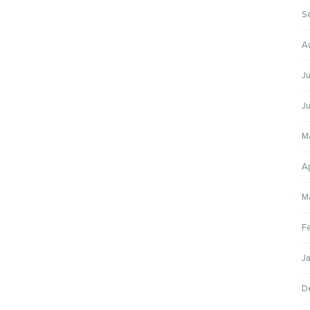
S
A
Ju
J
M
A
M
F
J
D