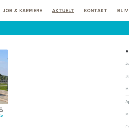
JOB & KARRIERE
AKTUELT
KONTAKT
BLI
A
Ju
J
M
A
M
F