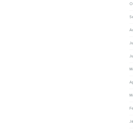
O
S
A
Ju
Ju
M
Ap
M
F
J