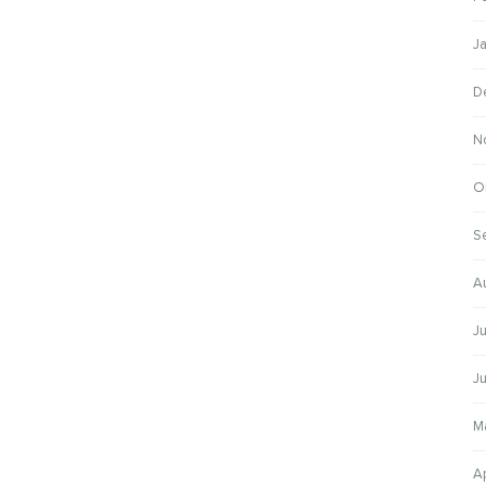
J
D
N
O
S
A
Ju
Ju
M
Ap