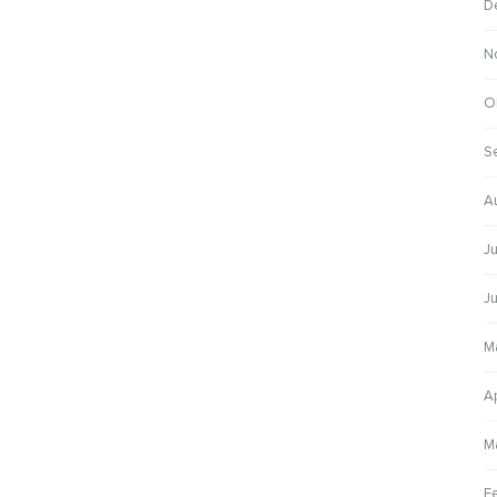
D
N
O
S
A
J
J
M
A
M
F