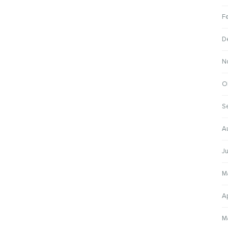
F
D
N
O
S
A
Ju
M
Ap
M