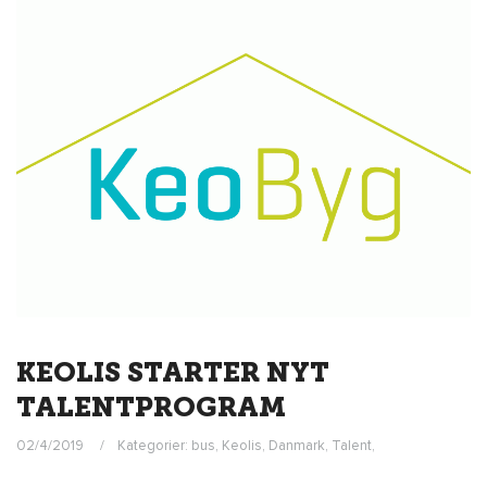
KEOLIS STARTER NYT
TALENTPROGRAM
02/4/2019
Kategorier:
bus
,
Keolis
,
Danmark
,
Talent
,