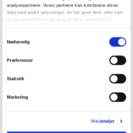
analysepartnere. Vores partnere kan kombinere disse
December 2021
data med andre oplysninger, du har givet dem, eller som
de har indsamlet fra din brug af deres tjenester. Du
Oktober 2021
samtykker til vores cookies, hvis du fortsætter med at
anvende vores hjemmeside.
September 2021
Samtykkevalg
Nødvendig
August 2021
Præferencer
Juli 2021
Juni 2021
Statistik
Maj 2021
Marketing
April 2021
Marts 2021
Vis detaljer
Februar 2021