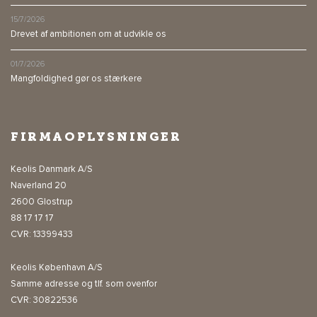
15/7/2026
Drevet af ambitionen om at udvikle os
01/7/2026
Mangfoldighed gør os stærkere
FIRMAOPLYSNINGER
Keolis Danmark A/S
Naverland 20
2600 Glostrup
88 17 17 17
CVR: 13399433
Keolis København A/S
Samme adresse og tlf. som ovenfor
CVR: 30822536