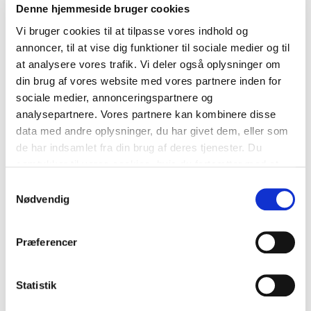
August 2021
Denne hjemmeside bruger cookies
Vi bruger cookies til at tilpasse vores indhold og
Juli 2021
annoncer, til at vise dig funktioner til sociale medier og til
at analysere vores trafik. Vi deler også oplysninger om
Juni 2021
din brug af vores website med vores partnere inden for
Maj 2021
sociale medier, annonceringspartnere og
analysepartnere. Vores partnere kan kombinere disse
April 2021
data med andre oplysninger, du har givet dem, eller som
de har indsamlet fra din brug af deres tjenester. Du
Marts 2021
samtykker til vores cookies, hvis du fortsætter med at
anvende vores hjemmeside.
Samtykkevalg
Februar 2021
Nødvendig
Januar 2021
Præferencer
December 2020
November 2020
Statistik
Oktober 2020