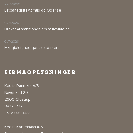
22/7/2026
Letbanedrift i Aarhus og Odense
15/7/2026
Drevet af ambitionen om at udvikle os
01/7/2026
Mangfoldighed gør os stærkere
FIRMAOPLYSNINGER
Keolis Danmark A/S
Naverland 20
2600 Glostrup
88 17 17 17
CVR: 13399433
Keolis København A/S