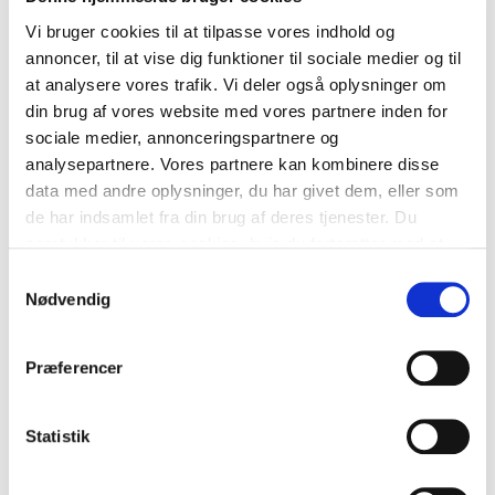
Juli 2021
Vi bruger cookies til at tilpasse vores indhold og
annoncer, til at vise dig funktioner til sociale medier og til
Juni 2021
at analysere vores trafik. Vi deler også oplysninger om
din brug af vores website med vores partnere inden for
Maj 2021
sociale medier, annonceringspartnere og
analysepartnere. Vores partnere kan kombinere disse
April 2021
data med andre oplysninger, du har givet dem, eller som
Marts 2021
de har indsamlet fra din brug af deres tjenester. Du
samtykker til vores cookies, hvis du fortsætter med at
Februar 2021
anvende vores hjemmeside.
Samtykkevalg
Nødvendig
Januar 2021
December 2020
Præferencer
November 2020
Statistik
Oktober 2020