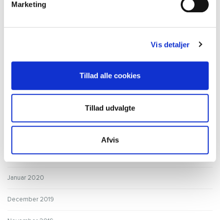
Marketing
September 2020
August 2020
Vis detaljer
Juli 2020
Juni 2020
Tillad alle cookies
Maj 2020
Tillad udvalgte
April 2020
Marts 2020
Afvis
Februar 2020
Januar 2020
December 2019