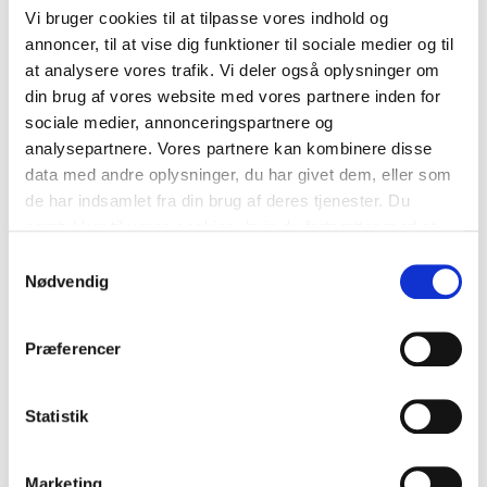
December 2023
Vi bruger cookies til at tilpasse vores indhold og
annoncer, til at vise dig funktioner til sociale medier og til
November 2023
at analysere vores trafik. Vi deler også oplysninger om
din brug af vores website med vores partnere inden for
Juli 2023
sociale medier, annonceringspartnere og
analysepartnere. Vores partnere kan kombinere disse
Juni 2023
data med andre oplysninger, du har givet dem, eller som
de har indsamlet fra din brug af deres tjenester. Du
April 2023
samtykker til vores cookies, hvis du fortsætter med at
December 2022
anvende vores hjemmeside.
Samtykkevalg
Nødvendig
November 2022
September 2022
Præferencer
August 2022
Statistik
Juli 2022
Marketing