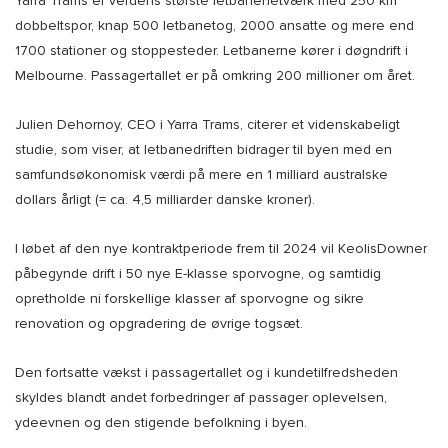
Yarra Trams er verdens største letbanenetværk med 250 km
dobbeltspor, knap 500 letbanetog, 2000 ansatte og mere end
1700 stationer og stoppesteder. Letbanerne kører i døgndrift i
Melbourne. Passagertallet er på omkring 200 millioner om året.
Julien Dehornoy, CEO i Yarra Trams, citerer et videnskabeligt
studie, som viser, at letbanedriften bidrager til byen med en
samfundsøkonomisk værdi på mere en 1 milliard australske
dollars årligt (= ca. 4,5 milliarder danske kroner).
I løbet af den nye kontraktperiode frem til 2024 vil KeolisDowner
påbegynde drift i 50 nye E-klasse sporvogne, og samtidig
opretholde ni forskellige klasser af sporvogne og sikre
renovation og opgradering de øvrige togsæt.
Den fortsatte vækst i passagertallet og i kundetilfredsheden
skyldes blandt andet forbedringer af passager oplevelsen,
ydeevnen og den stigende befolkning i byen.