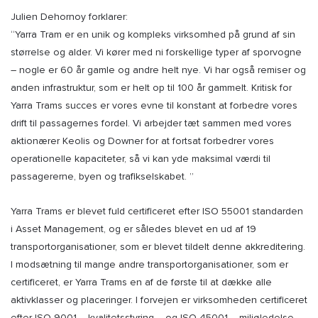
Julien Dehornoy forklarer:
“Yarra Tram er en unik og kompleks virksomhed på grund af sin
størrelse og alder. Vi kører med ni forskellige typer af sporvogne
– nogle er 60 år gamle og andre helt nye. Vi har også remiser og
anden infrastruktur, som er helt op til 100 år gammelt. Kritisk for
Yarra Trams succes er vores evne til konstant at forbedre vores
drift til passagernes fordel. Vi arbejder tæt sammen med vores
aktionærer Keolis og Downer for at fortsat forbedrer vores
operationelle kapaciteter, så vi kan yde maksimal værdi til
passagererne, byen og trafikselskabet. ”
Yarra Trams er blevet fuld certificeret efter ISO 55001 standarden
i Asset Management, og er således blevet en ud af 19
transportorganisationer, som er blevet tildelt denne akkreditering.
I modsætning til mange andre transportorganisationer, som er
certificeret, er Yarra Trams en af de første til at dække alle
aktivklasser og placeringer. I forvejen er virksomheden certificeret
efter ISO 9001 – kvalitetsstyring – og ISO 45001 – miljøledelse.