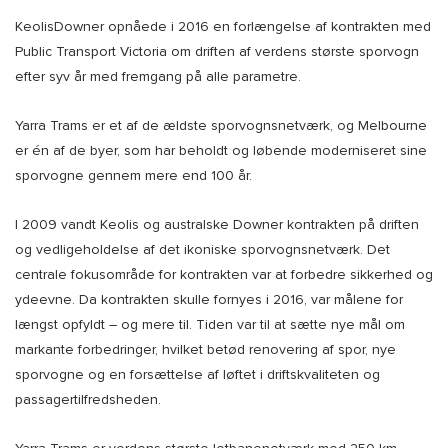
KeolisDowner opnåede i 2016 en forlængelse af kontrakten med
Public Transport Victoria om driften af verdens største sporvogn
efter syv år med fremgang på alle parametre.
Yarra Trams er et af de ældste sporvognsnetværk, og Melbourne
er én af de byer, som har beholdt og løbende moderniseret sine
sporvogne gennem mere end 100 år.
I 2009 vandt Keolis og australske Downer kontrakten på driften
og vedligeholdelse af det ikoniske sporvognsnetværk. Det
centrale fokusområde for kontrakten var at forbedre sikkerhed og
ydeevne. Da kontrakten skulle fornyes i 2016, var målene for
længst opfyldt – og mere til. Tiden var til at sætte nye mål om
markante forbedringer, hvilket betød renovering af spor, nye
sporvogne og en forsættelse af løftet i driftskvaliteten og
passagertilfredsheden.