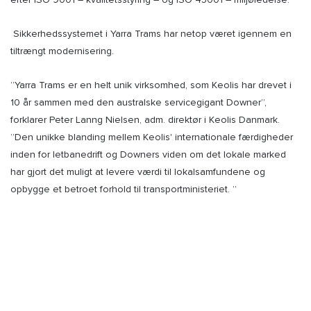
Sikkerhedssystemet i Yarra Trams har netop været igennem en
tiltrængt modernisering.
”Yarra Trams er en helt unik virksomhed, som Keolis har drevet i
10 år sammen med den australske servicegigant Downer”,
forklarer Peter Lanng Nielsen, adm. direktør i Keolis Danmark.
”Den unikke blanding mellem Keolis' internationale færdigheder
inden for letbanedrift og Downers viden om det lokale marked
har gjort det muligt at levere værdi til lokalsamfundene og
opbygge et betroet forhold til transportministeriet. ”