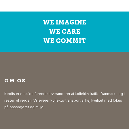
WE IMAGINE
WE CARE
WE COMMIT
OM OS
Keolis er en af de førende leverandører af kollektiv trafik i Danmark - og i
resten af verden. Vi leverer kollektiv transport af høj kvalitet med fokus
på passagerer og miljø.