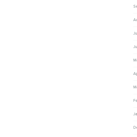
S
A
Ju
J
M
A
M
F
J
D