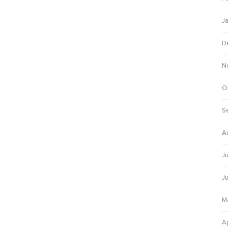
J
D
N
O
S
A
Ju
Ju
M
Ap