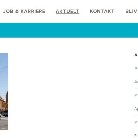
JOB & KARRIERE
AKTUELT
KONTAKT
BLI
A
Ju
J
M
A
M
F