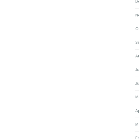
D
N
O
S
A
J
J
M
A
M
F