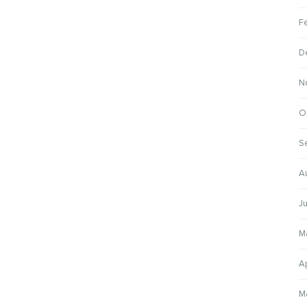
F
D
N
O
S
A
Ju
M
Ap
M