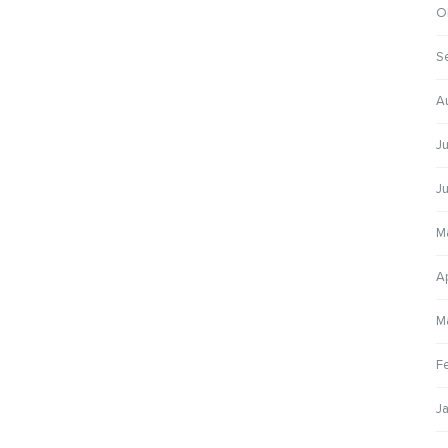
O
S
A
Ju
Ju
M
Ap
M
F
J