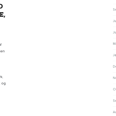
D
S
E,
Ju
J
M
f
ten
J
D
k,
N
t og
O
S
A