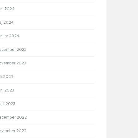
uni 2024
aj 2024
anuar 2024
ecember 2023
ovember 2023
li 2023
uni 2023
pril 2023
ecember 2022
ovember 2022