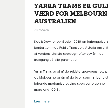
YARRA TRAMS ER GUL
VÆRD FOR MELBOURN
AUSTRALIEN
21/7/2020
KeolisDowner opnåede i 2016 en forlængelse a
kontrakten med Public Transport Victoria om drif
af verdens største sporvogn efter syv år med
fremgang på alle parametre.
Yarra Trams er et af de ældste sporvognsnetvær
og Melbourne er én af de byer, som har behold
løbende moderniseret sine sporvogne gennem
mere end 100 år.
Læs mere