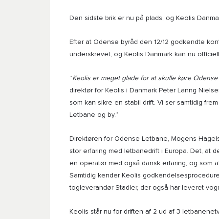
Den sidste brik er nu på plads, og Keolis Danmar
Efter at Odense byråd den 12/12 godkendte kontr
underskrevet, og Keolis Danmark kan nu officie
”
Keolis er meget glade for at skulle køre Odense 
direktør for Keolis i Danmark Peter Lanng Nielsen
som kan sikre en stabil drift. Vi ser samtidig fr
Letbane og by.”
Direktøren for Odense Letbane, Mogens Hagelskæ
stor erfaring med letbanedrift i Europa. Det, at 
en operatør med også dansk erfaring, og som al
Samtidig kender Keolis godkendelsesprocedure
togleverandør Stadler, der også har leveret vog
Keolis står nu for driften af 2 ud af 3 letbanene