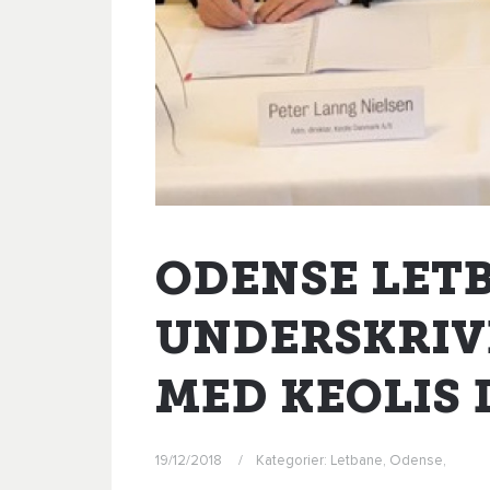
ODENSE LET
UNDERSKRIV
MED KEOLIS
19/12/2018
Kategorier:
Letbane
,
Odense
,