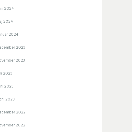
uni 2024
aj 2024
anuar 2024
ecember 2023
ovember 2023
li 2023
uni 2023
pril 2023
ecember 2022
ovember 2022