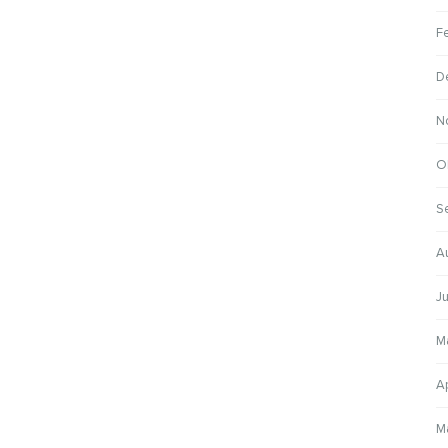
F
D
N
O
S
A
Ju
M
Ap
M