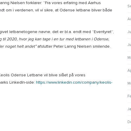
 Lanng Nielsen forklarer: ”Fra vores erfaring med Aarhus
S
dt om i verdenen, vil vi sikre, at Odense letbane bliver både
A
vet letbanetogene navne, det er bl.a. endt med ”Eventyret”,
Ju
g til 2020, hvor jeg kan tage i en tur med letbanen i Odense,
J
er noget helt andet”
afslutter Peter Lanng Nielsen smilende.
M
A
 Keolis Odense Letbane vil blive slået på vores
arks LinkedIn-side:
https://www.linkedin.com/company/keolis-
M
F
J
D