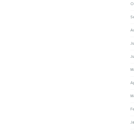
O
S
A
Ju
Ju
M
Ap
M
F
J