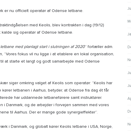
J
k er nu officielt operatør af Odense letbane.
M
aktindgåelsen med Keolis, blev kontrakten i dag (19/12)
lt kalde sig operatør af Odense letbane.
J
letbane med planlagt start i slutningen af 2020
” fortæller adm.
D
, ”Vores fokus vil nu ligge i at etablere en lokal organisation,
N
em til at starte et langt og godt samarbejde med Odense
Ju
r siger omkring valget af Keolis som operatør: ”Keolis har
J
de kører letbanen i Aarhus, betyder, at Odense fra dag ét får
lerede har uddannede letbaneførere samt instruktører.
A
n i Danmark, og de arbejder i forvejen sammen med vores
D
nene til Aarhus. Der er mange gode synergieffekter”.
N
tværk i Danmark, og globalt kører Keolis letbane i USA, Norge,