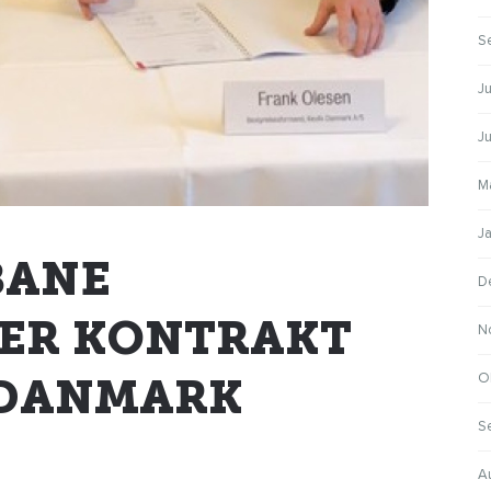
S
Ju
J
M
J
BANE
D
ER KONTRAKT
N
O
 DANMARK
S
A