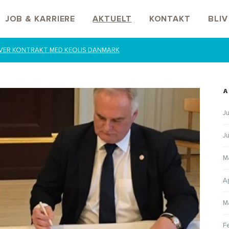
JOB & KARRIERE
AKTUELT
KONTAKT
BLI
VER KONTRAKT MED KEOLIS DANMARK
A
Ju
J
M
A
M
F