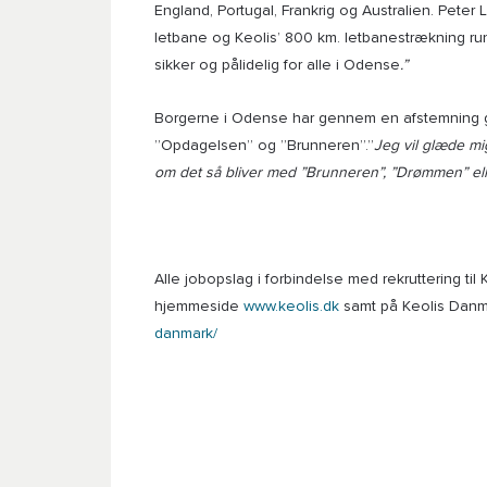
England, Portugal, Frankrig og Australien. Peter
letbane og Keolis’ 800 km. letbanestrækning run
sikker og pålidelig for alle i Odense
.”
Borgerne i Odense har gennem en afstemning gi
”Opdagelsen” og ”Brunneren”.”
Jeg vil glæde mi
om det så bliver med ”Brunneren”, ”Drømmen” ell
Alle jobopslag i forbindelse med rekruttering til
hjemmeside
www.keolis.dk
samt på Keolis Danm
danmark/