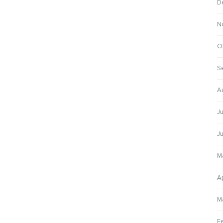
D
N
O
S
A
J
J
M
A
M
F