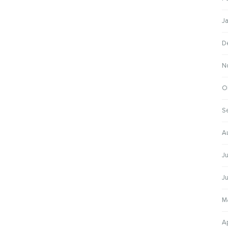
J
D
N
O
S
A
Ju
Ju
M
Ap