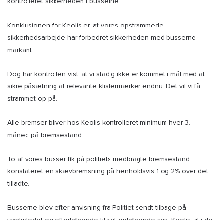
kontrolleret sikkerheden i busserne.
Konklusionen for Keolis er, at vores opstrammede
sikkerhedsarbejde har forbedret sikkerheden med busserne
markant.
Dog har kontrollen vist, at vi stadig ikke er kommet i mål med at
sikre påsætning af relevante klistermærker endnu. Det vil vi få
strammet op på.
Alle bremser bliver hos Keolis kontrolleret minimum hver 3.
måned på bremsestand.
To af vores busser fik på politiets medbragte bremsestand
konstateret en skævbremsning på henholdsvis 1 og 2% over det
tilladte.
Busserne blev efter anvisning fra Politiet sendt tilbage på
værkstedet og efterfølgende til nyt opfølgende syn. Keolis vil i de