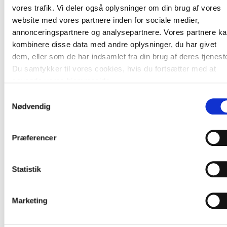
vores trafik. Vi deler også oplysninger om din brug af vores
website med vores partnere inden for sociale medier,
December 2021
annonceringspartnere og analysepartnere. Vores partnere k
Oktober 2021
kombinere disse data med andre oplysninger, du har givet
dem, eller som de har indsamlet fra din brug af deres tjeneste
September 2021
Du samtykker til vores cookies, hvis du fortsætter med at
anvende vores hjemmeside.
August 2021
Samtykkevalg
Nødvendig
Juli 2021
Juni 2021
Præferencer
Maj 2021
Statistik
April 2021
Marts 2021
Marketing
Februar 2021