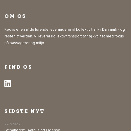
OM OS
Keolis er en af de førende leverandører af kollektiv trafik i Danmark - og i
resten af verden. Vi leverer kollektiv transport af høj kvalitet med fokus
på passagerer og miljø.
FIND OS
SIDSTE NYT
22/7/2026
Letbanedrift i Aarhus og Odense