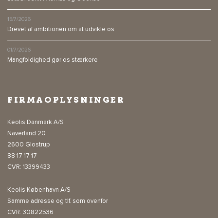
15/7/2026
Drevet af ambitionen om at udvikle os
01/7/2026
Mangfoldighed gør os stærkere
FIRMAOPLYSNINGER
Keolis Danmark A/S
Naverland 20
2600 Glostrup
88 17 17 17
CVR: 13399433
Keolis København A/S
Samme adresse og tlf. som ovenfor
CVR: 30822536