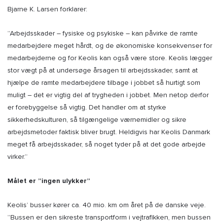
Bjarne K. Larsen forklarer:
”Arbejdsskader – fysiske og psykiske – kan påvirke de ramte
medarbejdere meget hårdt, og de økonomiske konsekvenser for
medarbejderne og for Keolis kan også være store. Keolis lægger
stor vægt på at undersøge årsagen til arbejdsskader, samt at
hjælpe de ramte medarbejdere tilbage i jobbet så hurtigt som
muligt – det er vigtig del af trygheden i jobbet. Men netop derfor
er forebyggelse så vigtig. Det handler om at styrke
sikkerhedskulturen, så tilgængelige værnemidler og sikre
arbejdsmetoder faktisk bliver brugt. Heldigvis har Keolis Danmark
meget få arbejdsskader, så noget tyder på at det gode arbejde
virker.”
Målet er ”ingen ulykker”
Keolis’ busser kører ca. 40 mio. km om året på de danske veje.
”Bussen er den sikreste transportform i vejtrafikken, men bussen