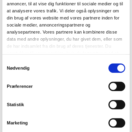
annoncer, til at vise dig funktioner til sociale medier og til
at analysere vores trafik. Vi deler også oplysninger om
Juli 2023
din brug af vores website med vores partnere inden for
sociale medier, annonceringspartnere og
Juni 2023
analysepartnere. Vores partnere kan kombinere disse
April 2023
data med andre oplysninger, du har givet dem, eller som
de har indsamlet fra din brug af deres tjenester. Du
December 2022
samtykker til vores cookies, hvis du fortsætter med at
anvende vores hjemmeside.
Samtykkevalg
November 2022
Nødvendig
September 2022
Præferencer
August 2022
Juli 2022
Statistik
Juni 2022
Marketing
Maj 2022