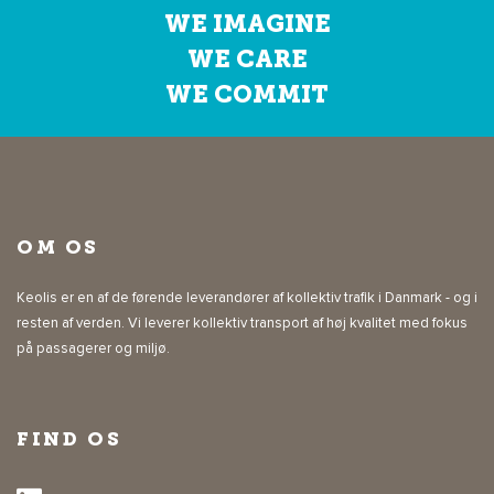
WE IMAGINE
WE CARE
WE COMMIT
OM OS
Keolis er en af de førende leverandører af kollektiv trafik i Danmark - og i
resten af verden. Vi leverer kollektiv transport af høj kvalitet med fokus
på passagerer og miljø.
FIND OS